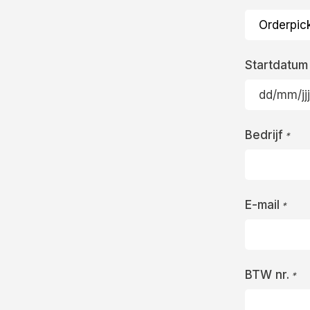
Startdatum
DD
slash
Bedrijf
MM
*
slash
JJJJ
E-mail
*
BTW nr.
*