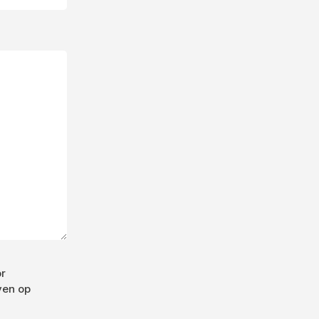
or
ven op