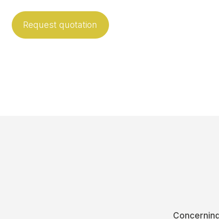
Request quotation
Concernin