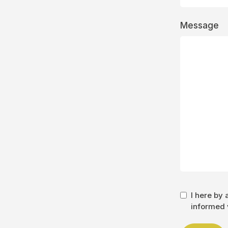
Message
I here by
informed v