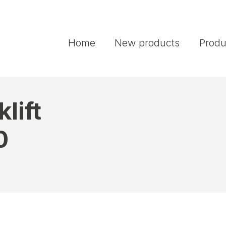
Home
New products
Produ
lift
0