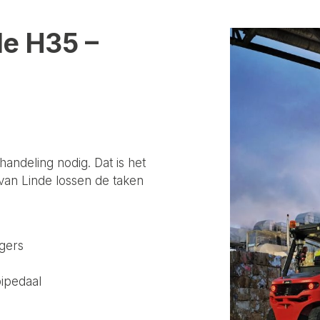
nde H35 –
andeling nodig. Dat is het
van Linde lossen de taken
gers
bipedaal