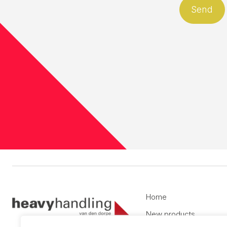
Home
New products