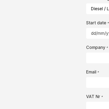
Start date
*
DD
slash
Company
MM
*
slash
YYYY
Email
*
VAT Nr
*