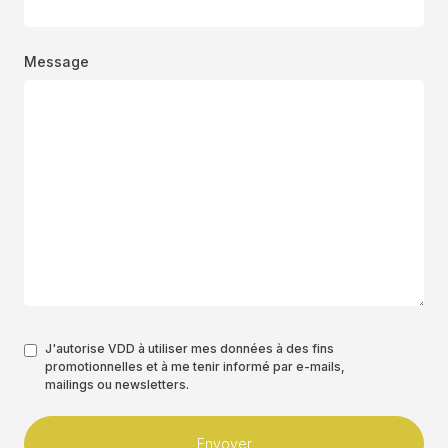
Message
Authorisation
J'autorise VDD à utiliser mes données à des fins
promotionnelles et à me tenir informé par e-mails,
*
mailings ou newsletters.